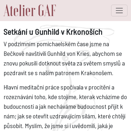
Atelier GAF
Toggle 
Setkání u Gunhild v Krkonoších
V podzimním pomichaelském čase jsme na
Bečkově navštívili Gunhild von Kries, abychom se
znovu pokusili dotknout světa za světem smyslů a
pozdravit se s naším patronem Krakonošem.
Hlavní meditační práce spočívala v procítění a
rozeznáváni toho, kde stojíme, kterak vcházíme do
budoucnosti a jak necháváme budoucnost přijít k
nám; jak se otevřít uzdravujícím silám, které chtějí
působit. Myslím, že jsme si i uvědomili, jaká je