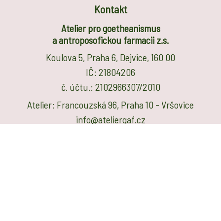
Kontakt
Atelier pro goetheanismus
a antroposofickou farmacii z.s.
Koulova 5, Praha 6, Dejvice, 160 00
IČ: 21804206
č. účtu.: 2102966307/2010
Atelier: Francouzská 96, Praha 10 - Vršovice
info@ateliergaf.cz
420 602 144 800
O nás
Atelier pro goetheanismus a antroposofickou farmacii,
z.s. je dobrovolným sdružením lidí, kteří usilují o
podporu zdraví člověka a ostatních bytostí skrze
goetheanistickou přírodovědu a antroposofickou