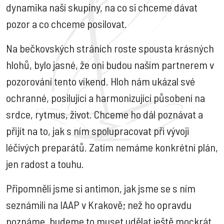
dynamika naší skupiny, na co si chceme dávat
pozor a co chceme posilovat.
Na bečkovských stráních roste spousta krásných
hlohů, bylo jasné, že oni budou naším partnerem v
pozorování tento víkend. Hloh nám ukázal své
ochranné, posilující a harmonizující působení na
srdce, rytmus, život. Chceme ho dál poznávat a
přijít na to, jak s ním spolupracovat při vývoji
léčivých preparátů. Zatím nemáme konkrétní plán,
jen radost a touhu.
Připomněli jsme si antimon, jak jsme se s ním
seznámili na IAAP v Krakově; než ho opravdu
poznáme, budeme to muset udělat ještě mockrát,