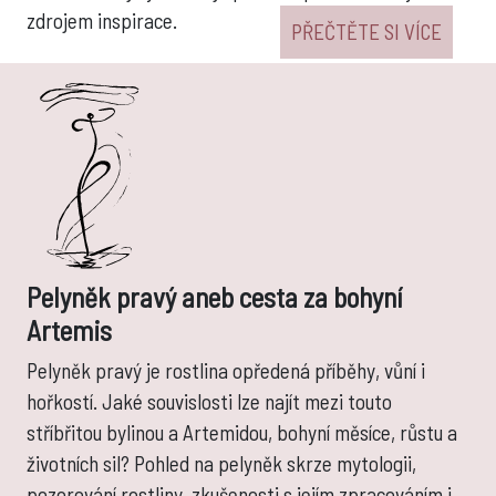
zdrojem inspirace.
PŘEČTĚTE SI VÍCE
Pelyněk pravý aneb cesta za bohyní
Artemis
Pelyněk pravý je rostlina opředená příběhy, vůní i
hořkostí. Jaké souvislosti lze najít mezi touto
stříbřitou bylinou a Artemidou, bohyní měsíce, růstu a
životních sil? Pohled na pelyněk skrze mytologii,
pozorování rostliny, zkušenosti s jejím zpracováním i