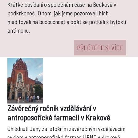
Krátké povídání o společném čase na Bečkově v
podkrkonoší. O tom, jak jsme pozorovali hloh,
meditovali na budoucnost a opět se potkali s bytostí
antimonu.
PŘEČTĚTE SI VÍCE
Závěrečný ročník vzdělávání v
antroposofické farmacii v Krakově
Ohlédnutí Jany za letošním závěrečným vzdělávacím
cyklem v antroposofické farmacii IPMT v Krakově